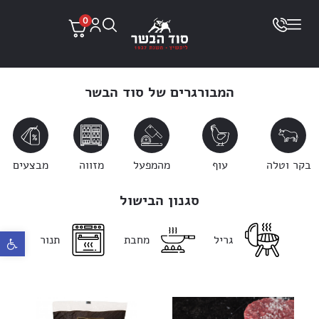
0
המבורגרים של סוד הבשר
בקר וטלה
עוף
מהמפעל
מזווה
מבצעים
סגנון הבישול
פתח ס
גריל
מחבת
תנור