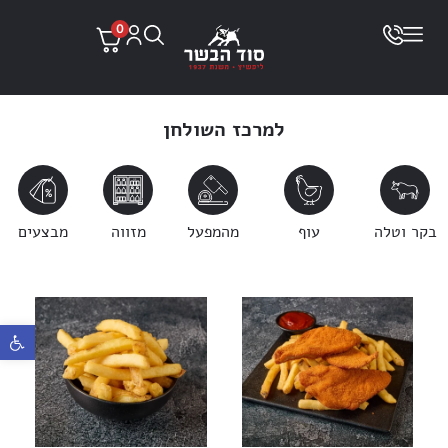
0
למרכז השולחן
בקר וטלה
עוף
מהמפעל
מזווה
מבצעים
פתח ס