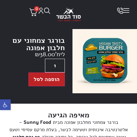
0
בורגר צמחוני עם
חלבון אפונה
ליח'
38.00
₪
הוספה לסל
פתח ס
מאיפה הגיעה
בורגר צמחוני מחלבון אפונה מבית
Sunny Food
–
אלטרנטיבה איכותית וטעימה לבשר, בעלת מרקם עסיסי וטעם
עשיר שמתאים לכל ארוחה. כל יחידה מכילה
20 גרם חלבון
,