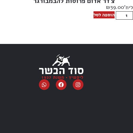
צ’דר אדום פרוסות להבמבורגר
₪
39.00
ליח'
הוספה לסל