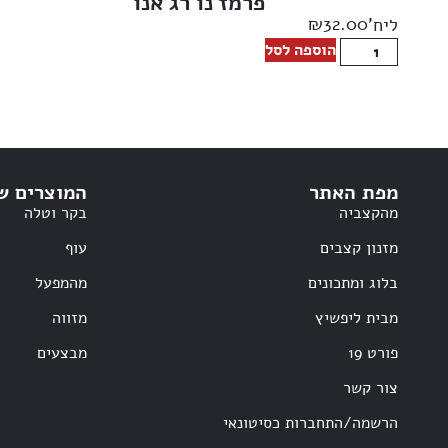
פרמז’נו רג’אנו
₪
32.00
ליח'
הוספה לסל
מפת האתר
המוצרים ש
מהקצביה
בקר וטלה
מזנון קצבים
עוף
בלוג ומתכונים
מהמפעל
מבית ליפשיץ
מזווה
פורט 19
מבצעים
צור קשר
הרשמה/התחברות כסיטונאי