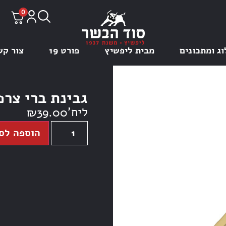
0
וג ומתכונים
מבית ליפשיץ
פורט 19
צור קש
גבינת ברי צרפ
ליח'
₪
39.00
הוספה לס