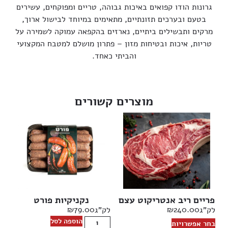
גרונות הודו קפואים באיכות גבוהה, טריים ומפוקחים, עשירים
בטעם ובערכים תזונתיים, מתאימים במיוחד לבישול ארוך,
מרקים ותבשילים ביתיים, נארזים בהקפאה עמוקה לשמירה על
טריות, איכות ובטיחות מזון – פתרון מושלם למטבח המקצועי
והביתי כאחד.
מוצרים קשורים
פריים ריב אנטריקוט עצם
נקניקיות פורט
₪
79.00
₪
240.00
לק"ג
לק"ג
הוספה לסל
בחר אפשרויות