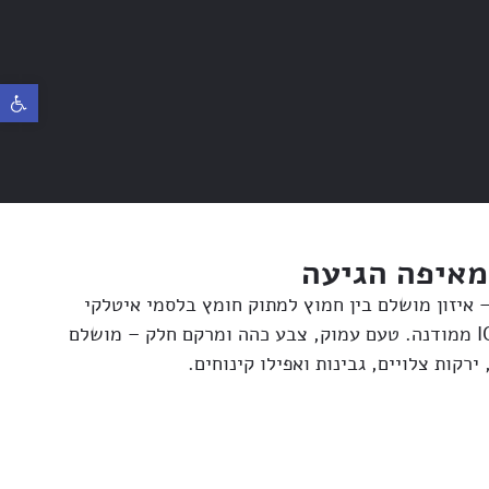
פתח ס
מאיפה הגיעה
מץ בלסמי די מודנה IGP – איזון מושלם בין חמוץ למתוק חומץ בלסמי איטלקי
איכותי, מיושן ומאושר בתו IGP ממודנה. טעם עמוק, צבע כהה ומרקם חלק – מושלם
ירקות צלויים, גבינות ואפילו קינוחים.