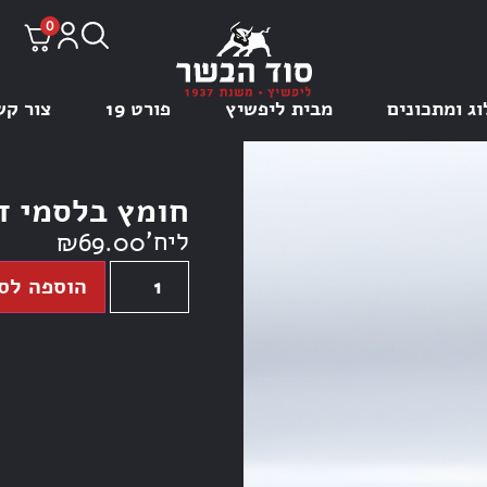
0
וג ומתכונים
מבית ליפשיץ
פורט 19
צור קש
חומץ בלסמי די 
ליח'
₪
69.00
הוספה לס