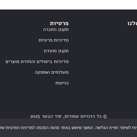
לנו
פרטיות
תקנון החברה
מדיניות פרטיות
תקנון מועדון
מדיניות ביטולים והחזרת מוצרים
משלוחים ואספקה
נגישות
© כל הזכויות שמורות, סוד הבשר 2025
שדרוג וניהול אתר
MoreVision
הקמת אתר
DanaGolds
 לשיפור חוויית הגלישה. המשך שימוש באתר מהווה הסכמה למדיניות הפרטיות של