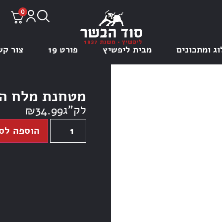
0
וג ומתכונים
מבית ליפשיץ
פורט 19
צור קש
מטחנת מלח הימלאיה
לק"ג
₪
34.99
הוספה לס