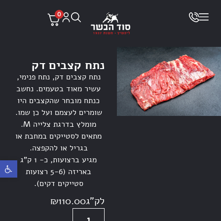
0
נתח קצבים דק
נתח קצבים דק, נתח פנימי,
עשיר מאוד בטעמים. נחשב
כנתח מובחר שהקצבים היו
שומרים לעצמם ועל כן שמו.
מומלץ בדרגת צלייה M.
מתאים לסטייקים במחבת או
בגריל או להקפצה.
מגיע ברצועות, כ- 1 ק”ג
פתח ס
באריזה (5-6 רצועות
סטייקים דקים).
לק"ג
110.00
₪