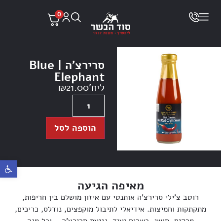
0
סרירצ’ה | Blue
Elephant
ליח'
21.00
₪
הוספה לסל
פתח ס
מאיפה הגיעה
רוטב צ’ילי סרירצ’ה אותנטי עם איזון מושלם בין חריפות,
מתקתקות וחמיצות. אידיאלי לתיבול מוקפצים, נודלס, כריכים,
מרקים, סושי, בשרים ועוד. נגיעת סרירצ’ה – וכל מנה