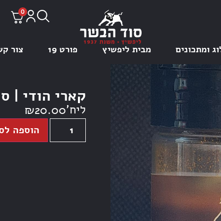
0
וג ומתכונים
מבית ליפשיץ
פורט 19
צור קש
קארי הודי | ס
ליח'
₪
20.00
הוספה לס