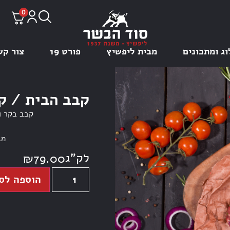
0
וג ומתכונים
מבית ליפשיץ
פורט 19
צור קש
קבב הבית / ק
קבב בקר ו
מגיע
לק"ג
₪
79.00
הוספה לס