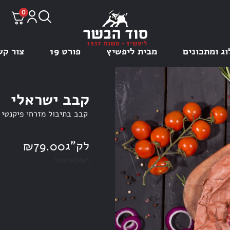
0
וג ומתכונים
מבית ליפשיץ
פורט 19
צור קש
קבב ישראלי
לק"ג
₪
79.00
המלאי אזל