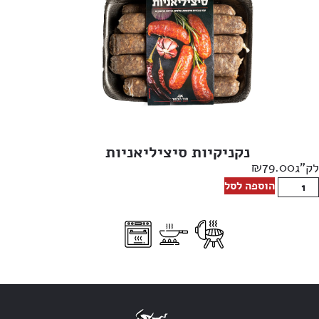
נקניקיות סיציליאניות
₪
79.00
לק"ג
הוספה לסל