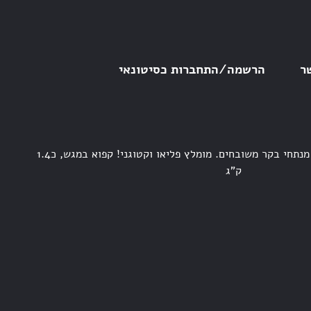
ר
הרשמה/התחברות כסיטונאי
קבב בתיבול מזרחי פיקנטי מנתחי בקר משובחים. מומלץ פליאו וקטוגני! קפוא במגש, כ1.4
ק”ג