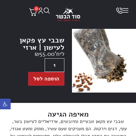
0
שבבי עץ פקאן
לעישון | ארזי
ליח'
55.00
₪
הוספה לסל
פתח ס
מאיפה הגיעה
שבבי עץ פקאן טבעיים ומיובשים, אידיאליים לעישון בשר,
עוף, דגים וירקות. הם מעניקים טעם עשיר, מתוק ומעט אגוזי,
המעשיר את המזון מבלי להשתלט עליו. מתאימים לשימוש על